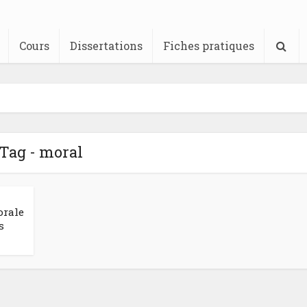
Cours
Dissertations
Fiches pratiques
Tag - moral
orale
s