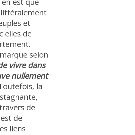
 en est que
littéralement
euples et
c elles de
ortement.
 remarque selon
de vivre dans
uve nullement
outefois, la
 stagnante,
travers de
 est de
es liens