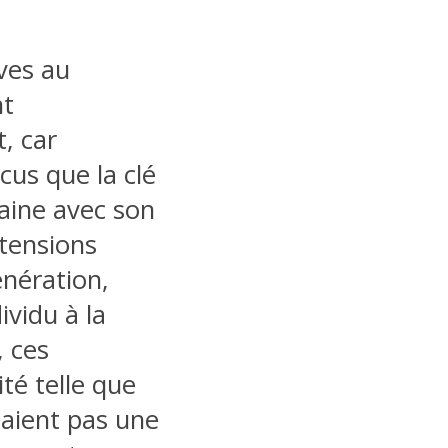
ives au
nt
, car
us que la clé
saine avec son
 tensions
énération,
ividu à la
, ces
té telle que
naient pas une