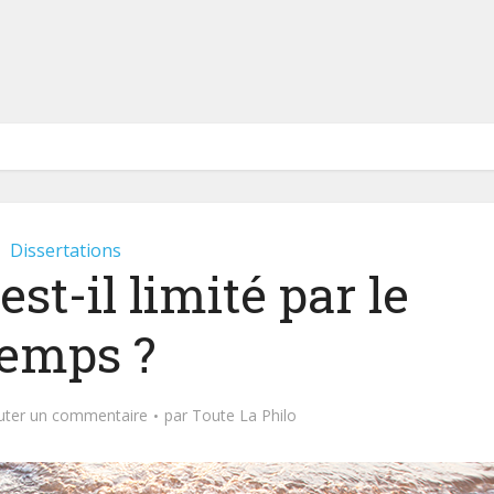
Dissertations
st-il limité par le
temps ?
uter un commentaire
par
Toute La Philo