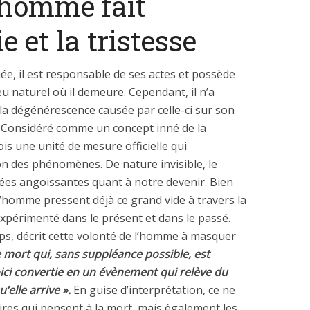
l’homme fait
ie et la tristesse
ée, il est responsable de ses actes et possède
eu naturel où il demeure. Cependant, il n’a
la dégénérescence causée par celle-ci sur son
. Considéré comme un concept inné de la
is une unité de mesure officielle qui
ion des phénomènes. De nature invisible, le
ées angoissantes quant à notre devenir. Bien
l’homme pressent déjà ce grand vide à travers la
expérimenté dans le présent et dans le passé.
mps, décrit cette volonté de l’homme à masquer
e mort qui, sans suppléance possible, est
oici convertie en un évènement qui relève du
’elle arrive ».
En guise d’interprétation, ce ne
ires qui pensent à la mort, mais également les