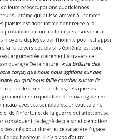
r de leurs préoccupations quotidiennes.
alheur suprême qui puisse arriver à l’homme.
es plaisirs est donc intimement reliée à la
la probabilité qu’un malheur peut survenir à
les moyens déployés par l’homme pour échapper
re la fuite vers des plaisirs éphémères, sont
e est argumentée clairement à travers ce
son ouvrage De la nature :
« La brûlure des
 notre corps, que nous nous agitions sur des
late, ou qu’il nous faille coucher sur un lit
créer mille luxes et artifices, tels que ses
agrémenter son quotidien. Il trouve également
 amicaux avec ses semblables, or tout cela ne
ie, de l’infortune, de la guerre qui affectent sa
ar conséquent, le degré de plaisir et d’émotion
 destinés pour durer, et ce caractère fugace
lifier de bonheur. Il n’y a pas d’autre