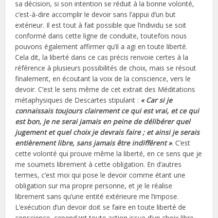
sa décision, si son intention se réduit à la bonne volonté,
c’est-à-dire accomplir le devoir sans l’appui d’un but
extérieur. Il est tout à fait possible que l’individu se soit
conformé dans cette ligne de conduite, toutefois nous
pouvons également affirmer qu’il a agi en toute liberté.
Cela dit, la liberté dans ce cas précis renvoie certes à la
référence à plusieurs possibilités de choix, mais se résout
finalement, en écoutant la voix de la conscience, vers le
devoir. C’est le sens même de cet extrait des Méditations
métaphysiques de Descartes stipulant :
« Car si je
connaissais toujours clairement ce qui est vrai, et ce qui
est bon, je ne serai jamais en peine de délibérer quel
jugement et quel choix je devrais faire ; et ainsi je serais
entièrement libre, sans jamais être indifférent »
. C’est
cette volonté qui prouve même la liberté, en ce sens que je
me soumets librement à cette obligation. En d’autres
termes, c’est moi qui pose le devoir comme étant une
obligation sur ma propre personne, et je le réalise
librement sans qu’une entité extérieure me l’impose.
L’exécution d’un devoir doit se faire en toute liberté de
conscience, cependant toute action issue d’un choix libre