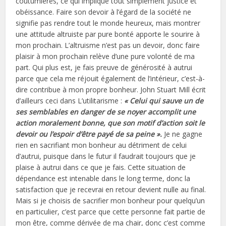
coutumières, ce qui implique tout simplement justice et
obéissance. Faire son devoir à l’égard de la société ne
signifie pas rendre tout le monde heureux, mais montrer
une attitude altruiste par pure bonté apporte le sourire à
mon prochain. L’altruisme n’est pas un devoir, donc faire
plaisir à mon prochain relève d’une pure volonté de ma
part. Qui plus est, je fais preuve de générosité à autrui
parce que cela me réjouit également de l’intérieur, c’est-à-
dire contribue à mon propre bonheur. John Stuart Mill écrit
d’ailleurs ceci dans L’utilitarisme :
« Celui qui sauve un de
ses semblables en danger de se noyer accomplit une
action moralement bonne, que son motif d’action soit le
devoir ou l’espoir d’être payé de sa peine ».
Je ne gagne
rien en sacrifiant mon bonheur au détriment de celui
d’autrui, puisque dans le futur il faudrait toujours que je
plaise à autrui dans ce que je fais. Cette situation de
dépendance est intenable dans le long terme, donc la
satisfaction que je recevrai en retour devient nulle au final.
Mais si je choisis de sacrifier mon bonheur pour quelqu’un
en particulier, c’est parce que cette personne fait partie de
mon être, comme dérivée de ma chair, donc c’est comme