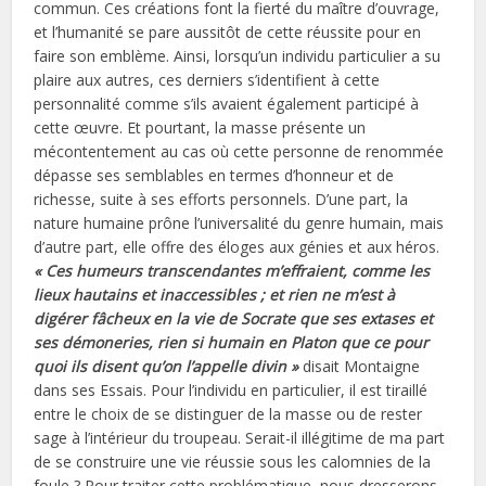
commun. Ces créations font la fierté du maître d’ouvrage,
et l’humanité se pare aussitôt de cette réussite pour en
faire son emblème. Ainsi, lorsqu’un individu particulier a su
plaire aux autres, ces derniers s’identifient à cette
personnalité comme s’ils avaient également participé à
cette œuvre. Et pourtant, la masse présente un
mécontentement au cas où cette personne de renommée
dépasse ses semblables en termes d’honneur et de
richesse, suite à ses efforts personnels. D’une part, la
nature humaine prône l’universalité du genre humain, mais
d’autre part, elle offre des éloges aux génies et aux héros.
« Ces humeurs transcendantes m’effraient, comme les
lieux hautains et inaccessibles ; et rien ne m’est à
digérer fâcheux en la vie de Socrate que ses extases et
ses démoneries, rien si humain en Platon que ce pour
quoi ils disent qu’on l’appelle divin »
disait Montaigne
dans ses Essais. Pour l’individu en particulier, il est tiraillé
entre le choix de se distinguer de la masse ou de rester
sage à l’intérieur du troupeau. Serait-il illégitime de ma part
de se construire une vie réussie sous les calomnies de la
foule ? Pour traiter cette problématique, nous dresserons