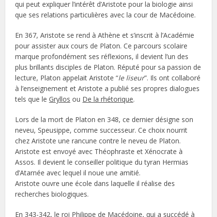
qui peut expliquer l’intérêt d’Aristote pour la biologie ainsi
que ses relations particulières avec la cour de Macédoine.
En 367, Aristote se rend à Athène et s’inscrit à l’Académie
pour assister aux cours de Platon. Ce parcours scolaire
marque profondément ses réflexions, il devient l’un des
plus brillants disciples de Platon. Réputé pour sa passion de
lecture, Platon appelait Aristote “
le liseur
”. Ils ont collaboré
à l’enseignement et Aristote a publié ses propres dialogues
tels que le
Gryllos
ou
De la rhétorique
.
Lors de la mort de Platon en 348, ce dernier désigne son
neveu, Speusippe, comme successeur. Ce choix nourrit
chez Aristote une rancune contre le neveu de Platon.
Aristote est envoyé avec Théophraste et Xénocrate à
Assos. Il devient le conseiller politique du tyran Hermias
d’Atarnée avec lequel il noue une amitié.
Aristote ouvre une école dans laquelle il réalise des
recherches biologiques.
En 343-342, le roi Philippe de Macédoine, qui a succédé à