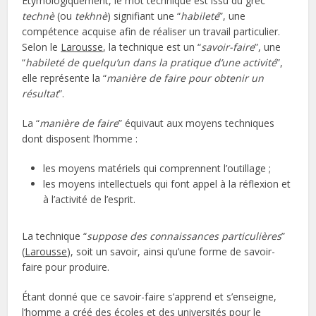
Étymologiquement, le mot technique est issu du grec
technè
(ou
tekhnè
) signifiant une “
habileté
”, une
compétence acquise afin de réaliser un travail particulier.
Selon le
Larousse
, la technique est un “
savoir-faire
”, une
“
habileté de quelqu’un dans la pratique d’une activité
”,
elle représente la “
manière de faire pour obtenir un
résultat
”.
La “
manière de faire
” équivaut aux moyens techniques
dont disposent l’homme :
les moyens matériels qui comprennent l’outillage ;
les moyens intellectuels qui font appel à la réflexion et
à l’activité de l’esprit.
La technique “
suppose des connaissances particulières
”
(
Larousse
), soit un savoir, ainsi qu’une forme de savoir-
faire pour produire.
Étant donné que ce savoir-faire s’apprend et s’enseigne,
l’homme a créé des écoles et des universités pour le