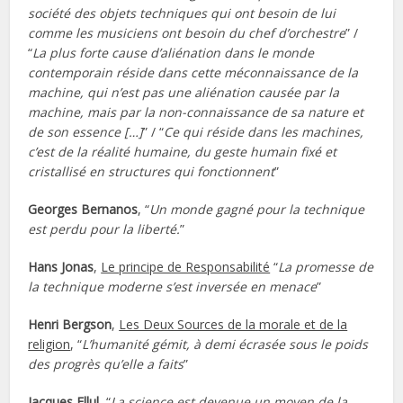
société des objets techniques qui ont besoin de lui
comme les musiciens ont besoin du chef d’orchestre
” /
“
La plus forte cause d’aliénation dans le monde
contemporain réside dans cette méconnaissance de la
machine, qui n’est pas une aliénation causée par la
machine, mais par la non-connaissance de sa nature et
de son essence […]
” / “
Ce qui réside dans les machines,
c’est de la réalité humaine, du geste humain fixé et
cristallisé en structures qui fonctionnent
”
Georges Bernanos
, “
Un monde gagné pour la technique
est perdu pour la liberté.
”
Hans Jonas
,
Le principe de Responsabilité
“
La promesse de
la technique moderne s’est inversée en menace
”
Henri Bergson
,
Les Deux Sources de la morale et de la
religion
, “
L’humanité gémit, à demi écrasée sous le poids
des progrès qu’elle a faits
”
Jacques Ellul
, “
La science est devenue un moyen de la