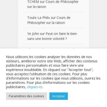
TCHEM
sur
Cours de Philosophie
sur la raison
Toute La Philo
sur
Cours de
Philosophie sur la raison
Ye John
sur
Peut-on faire le bien
sans une bonne volonté ?
christevin koumou
sur
Cours de
Philosophie sur la raison
Nous utilisons les cookies analyser les données de nos
visiteurs, améliorer notre site Web, afficher des contenus
publicitaires personnalisés et vous faire vivre une
expérience inoubliable. En cliquant sur "Accepter tout",
vous acceptez l'utilisation de ces cookies. Pour plus
d'informations sur les cookies que nous utilisons, ouvrez les
Catégories
paramètres. Pour plus d'informations sur les cookies
publicitaires,
cliquez-ici
.
Cours
Paramètres des cookies
Accepter
Dissertations