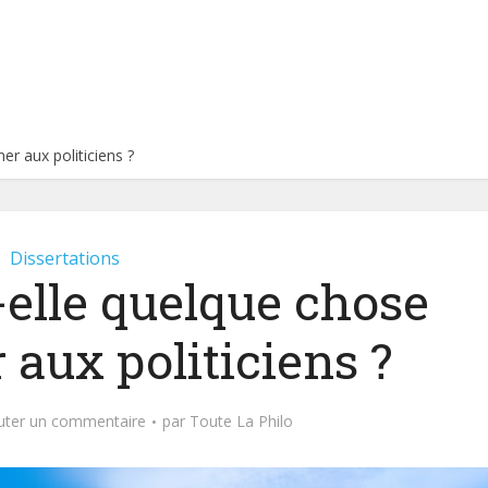
er aux politiciens ?
Dissertations
t-elle quelque chose
 aux politiciens ?
uter un commentaire
par
Toute La Philo