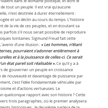
laient dans le domaine politique, et dont le
 de tout un peuple. Il est vrai qu’aucune
-elle, n’est destinée à durer éternellement :
ogée et un déclin au cours du temps. L’histoire
t de la vie de ces peuples, et en écoutant sa
parfois s’il nous serait possible de reproduire
poques lointaines. Sigmund Freud fait cette
avenir d’une illusion :
« Les hommes, n’étant
internes, pourraient s’adonner entièrement à
relles et à la jouissance de celles-ci. Ce serait
’un état pareil soit réalisable ».
Ce qu’il y a à
rs de gouverner un peuple en croissance
te de nouveauté et davantage de puissance par
lement, c’est l’idée fondamentale véhiculée par
éroïsme et d’actions vertueuses. Le
un quelconque rapport avec son histoire ? Cette
avers trois paragraphes, où le premier analysera
ments historiques ; le deuxième parlera de la