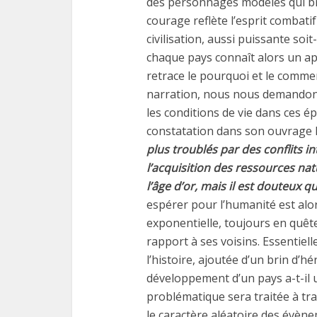
des personnages modèles qui bril
courage reflète l’esprit combatif
civilisation, aussi puissante soit
chaque pays connaît alors un ap
retrace le pourquoi et le commen
narration, nous nous demandons 
les conditions de vie dans ces é
constatation dans son ouvrage L’
plus troublés par des conflits 
l’acquisition des ressources natu
l’âge d’or, mais il est douteux qu
espérer pour l’humanité est alo
exponentielle, toujours en quê
rapport à ses voisins. Essentiel
l’histoire, ajoutée d’un brin d’h
développement d’un pays a-t-il 
problématique sera traitée à tr
le caractère aléatoire des évène