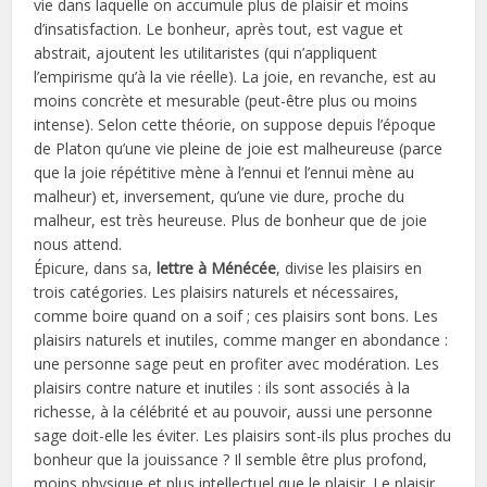
vie dans laquelle on accumule plus de plaisir et moins
d’insatisfaction. Le bonheur, après tout, est vague et
abstrait, ajoutent les utilitaristes (qui n’appliquent
l’empirisme qu’à la vie réelle). La joie, en revanche, est au
moins concrète et mesurable (peut-être plus ou moins
intense). Selon cette théorie, on suppose depuis l’époque
de Platon qu’une vie pleine de joie est malheureuse (parce
que la joie répétitive mène à l’ennui et l’ennui mène au
malheur) et, inversement, qu’une vie dure, proche du
malheur, est très heureuse. Plus de bonheur que de joie
nous attend.
Épicure, dans sa,
lettre à Ménécée
, divise les plaisirs en
trois catégories. Les plaisirs naturels et nécessaires,
comme boire quand on a soif ; ces plaisirs sont bons. Les
plaisirs naturels et inutiles, comme manger en abondance :
une personne sage peut en profiter avec modération. Les
plaisirs contre nature et inutiles : ils sont associés à la
richesse, à la célébrité et au pouvoir, aussi une personne
sage doit-elle les éviter. Les plaisirs sont-ils plus proches du
bonheur que la jouissance ? Il semble être plus profond,
moins physique et plus intellectuel que le plaisir. Le plaisir